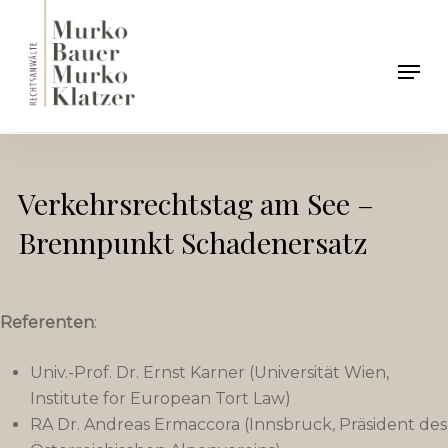
Skip
to
Men
main
content
Verkehrsrechtstag am See –
Brennpunkt Schadenersatz
Referenten
:
Univ.-Prof. Dr. Ernst Karner (Universität Wien,
Institute for European Tort Law)
RA Dr. Andreas Ermaccora (Innsbruck, Präsident des