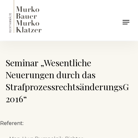
Skip
to
Men
main
content
Seminar „Wesentliche
Neuerungen durch das
StrafprozessrechtsänderungsG
2016“
Referent: