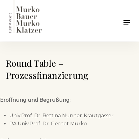
Skip
to
Men
main
content
Round Table –
Prozessfinanzierung
Eröffnung und Begrüßung:
Univ.Prof. Dr. Bettina Nunner-Krautgasser
RA Univ.Prof. Dr. Gernot Murko