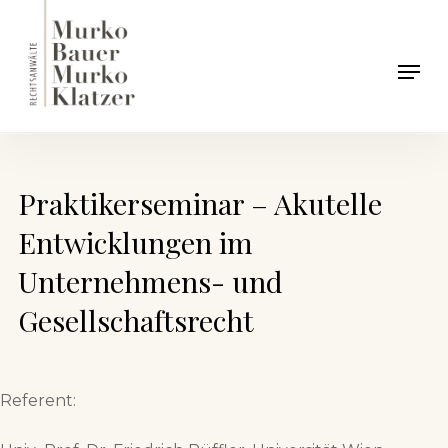
Skip
to
Men
main
content
Praktikerseminar – Akutelle
Entwicklungen im
Unternehmens- und
Gesellschaftsrecht
Referent: