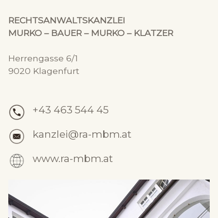
RECHTSANWALTSKANZLEI
MURKO – BAUER – MURKO – KLATZER
Herrengasse 6/1
9020 Klagenfurt
+43 463 544 45
kanzlei@ra-mbm.at
www.ra-mbm.at