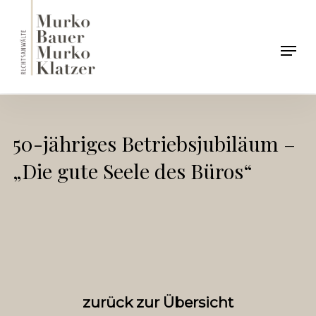
Skip
to
Men
main
content
50-jähriges Betriebsjubiläum –
„Die gute Seele des Büros“
zurück zur Übersicht